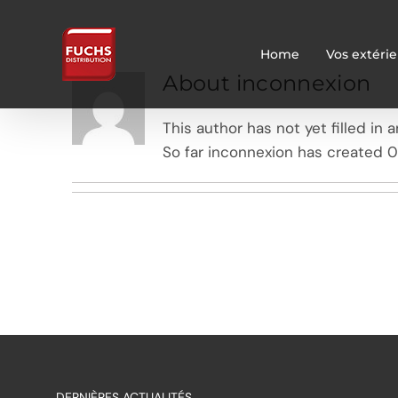
Skip
to
Home
Vos extérie
content
About
inconnexion
This author has not yet filled in a
So far inconnexion has created 0 
DERNIÈRES ACTUALITÉS